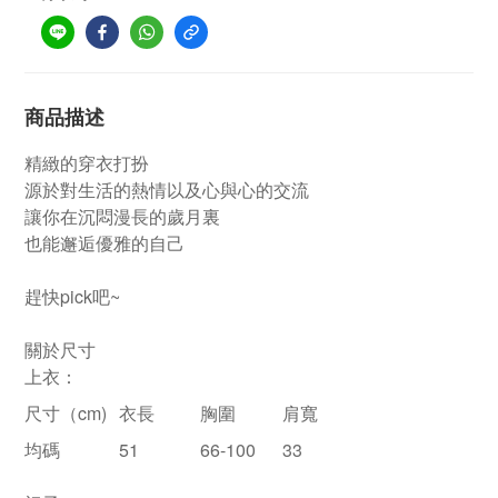
商品描述
精緻的穿衣打扮
源於對生活的熱情以及心與心的交流
讓你在沉悶漫長的歲月裏
也能邂逅優雅的自己
趕快pick吧~
關於尺寸
上衣：
尺寸（cm)
衣長
胸圍
肩寬
均碼
51
66-100
33