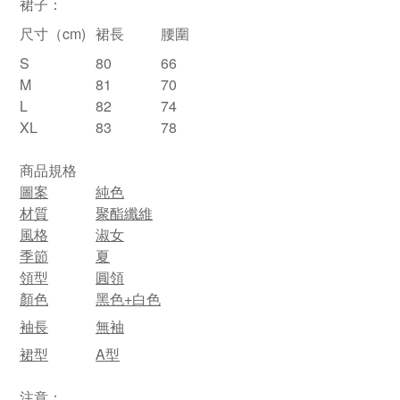
裙子：
尺寸（cm)
裙長
腰圍
S
80
66
M
81
70
L
82
74
XL
83
78
商品規格
圖案
純色
材質
聚酯纖維
風格
淑女
季節
夏
領型
圓領
顏色
黑色+白色
袖長
無袖
裙型
A型
注意：