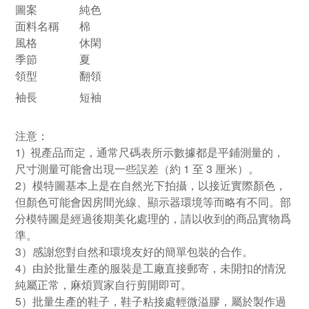
圖案
純色
面料名稱
棉
風格
休閑
季節
夏
領型
翻領
袖長
短袖
注意：
1) 視產品而定，通常尺碼表所示數據都是平鋪測量的，
尺寸測量可能會出現一些誤差（約 1 至 3 厘米）。
2）模特圖基本上是在自然光下拍攝，以接近實際顏色，
但顏色可能會因房間光線、顯示器環境等而略有不同。部
分模特圖是經過後期美化處理的，請以收到的商品實物爲
準。
3）感謝您對自然和環境友好的簡單包裝的合作。
4）由於批量生產的服裝是工廠直接郵寄，未開扣的情況
純屬正常，麻煩買家自行剪開即可。
5）批量生產的鞋子，鞋子粘接處輕微溢膠，屬於製作過