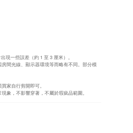
現一些誤差（約 1 至 3 厘米）。
因房間光線、顯示器環境等而略有不同。部分模
煩買家自行剪開即可。
常現象，不影響穿著，不屬於瑕疵品範圍。