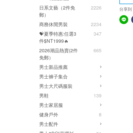
日系文藝（2件免
2226
分享到
郵）
商務休閒男裝
2234
💝夏季特惠:任選3
347
件$NT1999🔥
2026潮品熱賣(2件
665
免郵）
男士新品推薦
男士褲子集合
男士大尺碼服裝
男鞋
139
男士家居服
健身戶外
8
男士配件