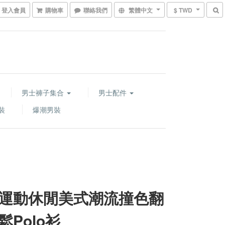
登入會員
購物車
聯絡我們
繁體中文
$ TWD
男士褲子集合
男士配件
裝
爆潮男裝
運動休閒美式潮流撞色翻
鬆Polo衫