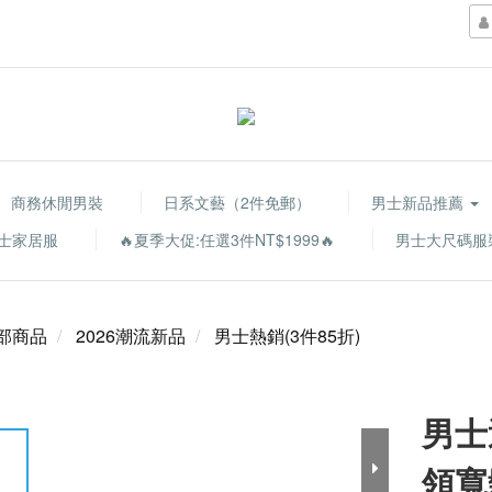
商務休閒男裝
日系文藝（2件免郵）
男士新品推薦
士家居服
🔥夏季大促:任選3件NT$1999🔥
男士大尺碼服
部商品
2026潮流新品
男士熱銷(3件85折)
男士
領寬