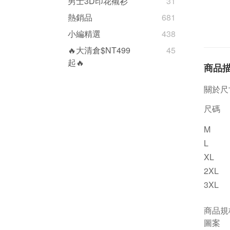
男士3D印花襯衫
31
熱銷品
681
小編精選
438
🔥大清倉$NT499
45
起🔥
商品
關於尺
尺碼
M
L
XL
2XL
3XL
商品規
圖案