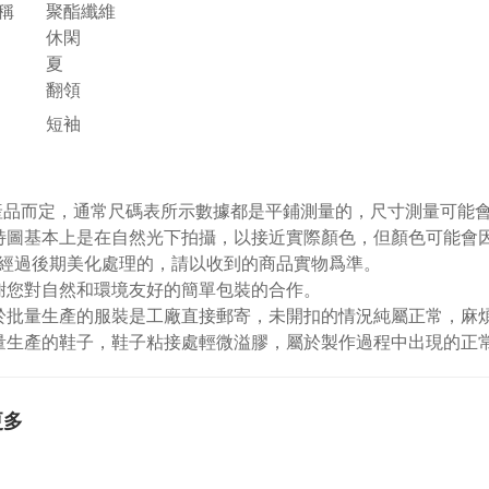
稱
聚酯纖維
休閑
夏
翻領
短袖
視產品而定，通常尺碼表所示數據都是平鋪測量的，尺寸測量可能會出
特圖基本上是在自然光下拍攝，以接近實際顏色，但顏色可能會
經過後期美化處理的，請以收到的商品實物爲準。
謝您對自然和環境友好的簡單包裝的合作。
於批量生產的服裝是工廠直接郵寄，未開扣的情況純屬正常，麻
量生產的鞋子，鞋子粘接處輕微溢膠，屬於製作過程中出現的正
更多