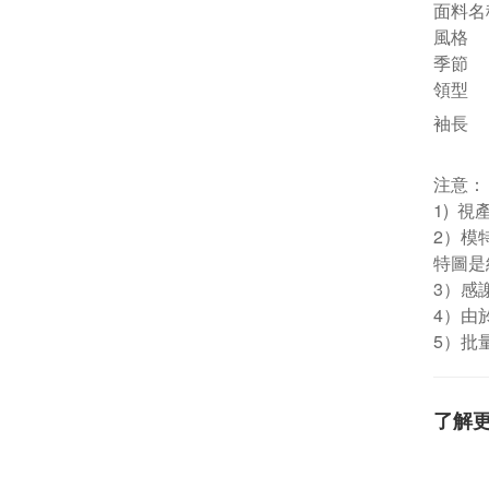
面料名
風格
季節
領型
袖長
注意：
1) 
2）模
特圖是
3）感
4）由
5）批
了解