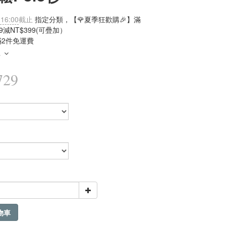
 16:00
截止
指定分類，【🌹夏季狂歡購🎉】滿
99減NT$399(可疊加）
滿2件免運費
多
729
物車