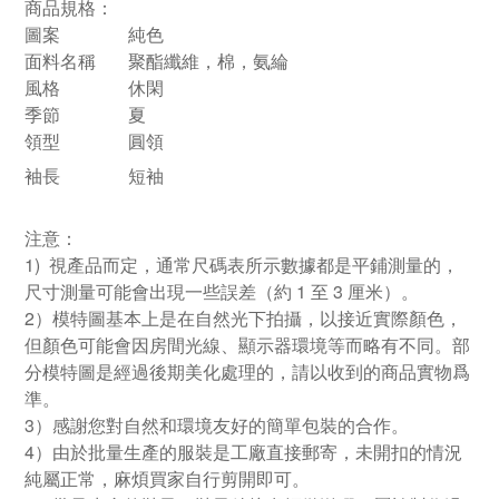
商品規格：
圖案
純色
面料名稱
聚酯纖維，棉，氨綸
風格
休閑
季節
夏
領型
圓領
袖長
短袖
注意：
1) 視產品而定，通常尺碼表所示數據都是平鋪測量的，
尺寸測量可能會出現一些誤差（約 1 至 3 厘米）。
2）模特圖基本上是在自然光下拍攝，以接近實際顏色，
但顏色可能會因房間光線、顯示器環境等而略有不同。部
分模特圖是經過後期美化處理的，請以收到的商品實物爲
準。
3）感謝您對自然和環境友好的簡單包裝的合作。
4）由於批量生產的服裝是工廠直接郵寄，未開扣的情況
純屬正常，麻煩買家自行剪開即可。