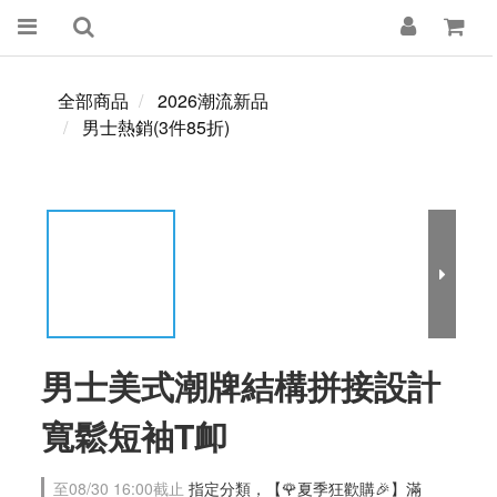
全部商品
2026潮流新品
男士熱銷(3件85折)
男士美式潮牌結構拼接設計
寬鬆短袖T卹
至
08/30 16:00
截止
指定分類，【🌹夏季狂歡購🎉】滿