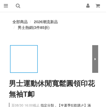
全部商品
2026潮流新品
男士熱銷(3件85折)
男士運動休閒寬鬆圓領印花
無袖T卹
至
08/30 16:00
截止
指定分類，【🌹夏季狂歡購🎉】滿