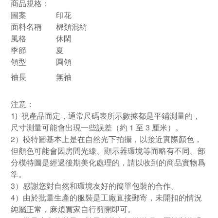
商品規格：
圖案
印花
面料名稱
棉類混紡
風格
休閑
季節
夏
領型
圓領
袖長
無袖
注意：
1) 視產品而定，通常尺碼表所示數據都是平鋪測量的，
尺寸測量可能會出現一些誤差（約 1 至 3 厘米）。
2）模特圖基本上是在自然光下拍攝，以接近實際顏色，
但顏色可能會因房間光線、顯示器環境等而略有不同。部
分模特圖是經過後期美化處理的，請以收到的商品實物爲
準。
3）感謝您對自然和環境友好的簡單包裝的合作。
4）由於批量生產的服裝是工廠直接郵寄，未開扣的情況
純屬正常，麻煩買家自行剪開即可。