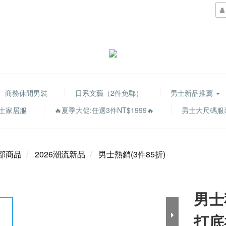
商務休閒男裝
日系文藝（2件免郵）
男士新品推薦
士家居服
🔥夏季大促:任選3件NT$1999🔥
男士大尺碼服
部商品
2026潮流新品
男士熱銷(3件85折)
男士
打底