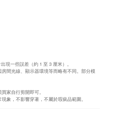
現一些誤差（約 1 至 3 厘米）。
因房間光線、顯示器環境等而略有不同。部分模
煩買家自行剪開即可。
常現象，不影響穿著，不屬於瑕疵品範圍。