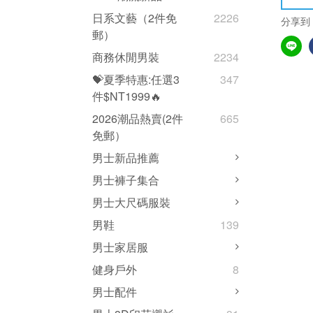
日系文藝（2件免
2226
分享到
郵）
商務休閒男裝
2234
💝夏季特惠:任選3
347
件$NT1999🔥
2026潮品熱賣(2件
665
免郵）
男士新品推薦
男士褲子集合
男士大尺碼服裝
男鞋
139
男士家居服
健身戶外
8
男士配件