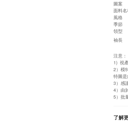
圖案
面料名
風格
季節
領型
袖長
注意：
1) 
2）模
特圖是
3）感
4）由
5）批
了解