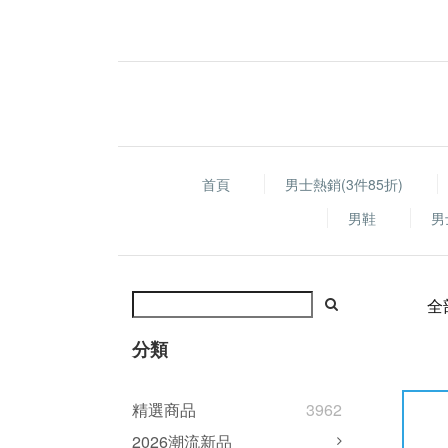
首頁
男士熱銷(3件85折)
男鞋
男
全
分類
精選商品
3962
2026潮流新品