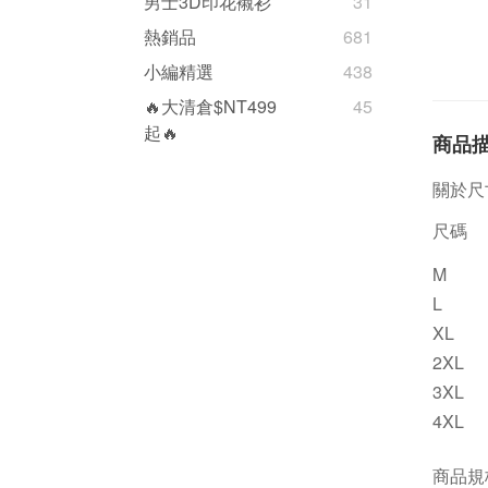
男士3D印花襯衫
31
熱銷品
681
小編精選
438
🔥大清倉$NT499
45
起🔥
商品
關於尺
尺碼
M
L
XL
2XL
3XL
4XL
商品規