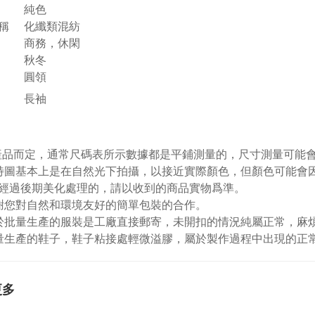
純色
稱
化纖類混紡
商務，休閑
秋冬
圓領
長袖
視產品而定，通常尺碼表所示數據都是平鋪測量的，尺寸測量可能會出
特圖基本上是在自然光下拍攝，以接近實際顏色，但顏色可能會
經過後期美化處理的，請以收到的商品實物爲準。
謝您對自然和環境友好的簡單包裝的合作。
於批量生產的服裝是工廠直接郵寄，未開扣的情況純屬正常，麻
量生產的鞋子，鞋子粘接處輕微溢膠，屬於製作過程中出現的正
更多