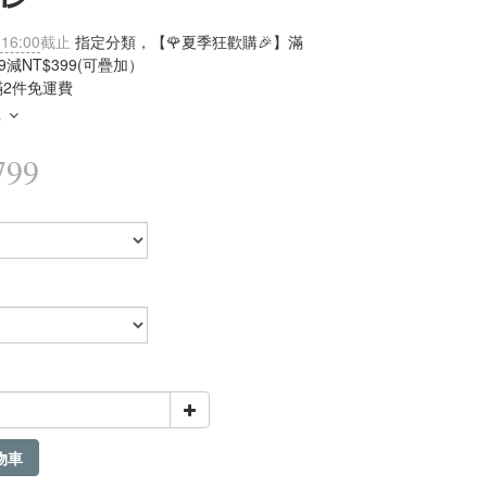
 16:00
截止
指定分類，【🌹夏季狂歡購🎉】滿
99減NT$399(可疊加）
滿2件免運費
多
799
物車