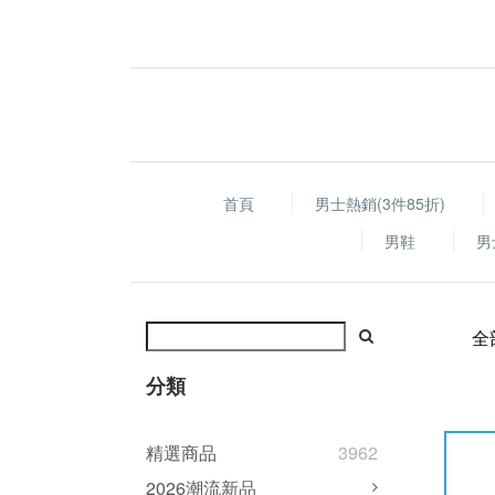
首頁
男士熱銷(3件85折)
男鞋
男
全
分類
精選商品
3962
2026潮流新品