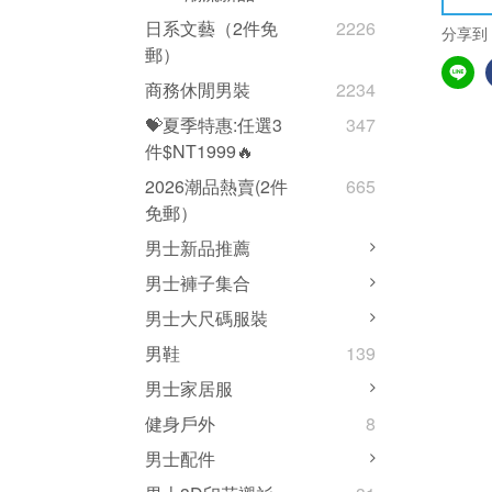
日系文藝（2件免
2226
分享到
郵）
商務休閒男裝
2234
💝夏季特惠:任選3
347
件$NT1999🔥
2026潮品熱賣(2件
665
免郵）
男士新品推薦
男士褲子集合
男士大尺碼服裝
男鞋
139
男士家居服
健身戶外
8
男士配件