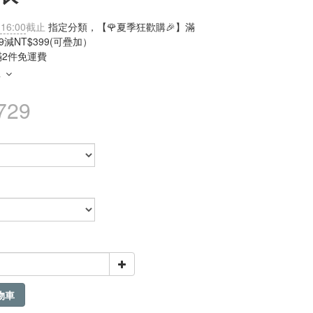
 16:00
截止
指定分類，【🌹夏季狂歡購🎉】滿
99減NT$399(可疊加）
滿2件免運費
多
729
物車