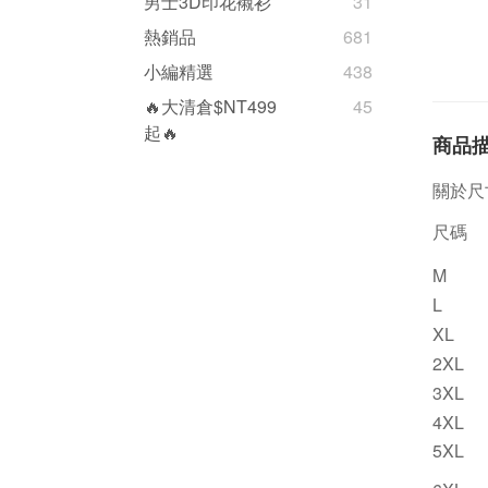
男士3D印花襯衫
31
熱銷品
681
小編精選
438
🔥大清倉$NT499
45
起🔥
商品
關於尺
尺碼
M
L
XL
2XL
3XL
4XL
5XL