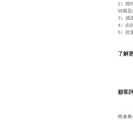
2）模
特圖是
3）感
4）由
5）批
了解
顧客
尚未有