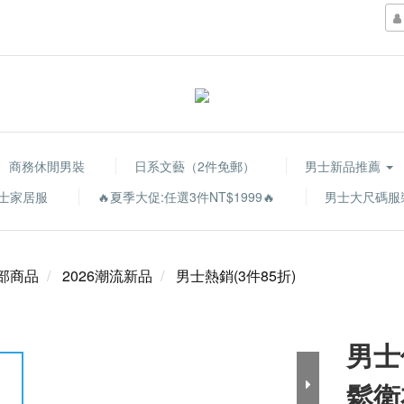
商務休閒男裝
日系文藝（2件免郵）
男士新品推薦
士家居服
🔥夏季大促:任選3件NT$1999🔥
男士大尺碼服
部商品
2026潮流新品
男士熱銷(3件85折)
男士
鬆衛