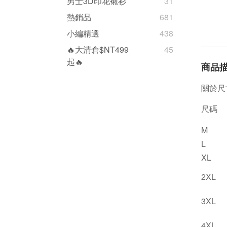
男士3D印花襯衫
31
熱銷品
681
小編精選
438
🔥大清倉$NT499
45
起🔥
商品
關於尺
尺碼
M
L
XL
2XL
3XL
4XL