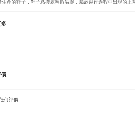
量生產的鞋子，鞋子粘接處輕微溢膠，屬於製作過程中出現的正
更多
評價
任何評價