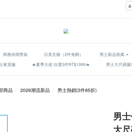
商務休閒男裝
日系文藝（2件免郵）
男士新品推薦
士家居服
🔥夏季大促:任選3件NT$1999🔥
男士大尺碼服
部商品
2026潮流新品
男士熱銷(3件85折)
男士
大尺