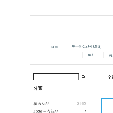
首頁
男士熱銷(3件85折)
男鞋
男
全
分類
精選商品
3962
2026潮流新品