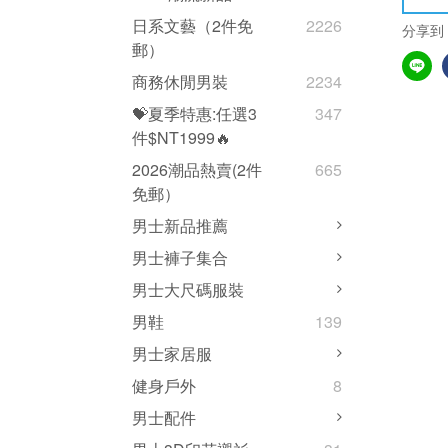
日系文藝（2件免
2226
分享到
郵）
商務休閒男裝
2234
💝夏季特惠:任選3
347
件$NT1999🔥
2026潮品熱賣(2件
665
免郵）
男士新品推薦
男士褲子集合
男士大尺碼服裝
男鞋
139
男士家居服
健身戶外
8
男士配件