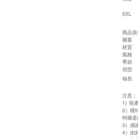
5XL
商品規
圖案
材質
風格
季節
領型
袖長
注意：
1) 
2）模
特圖是
3）感
4）由