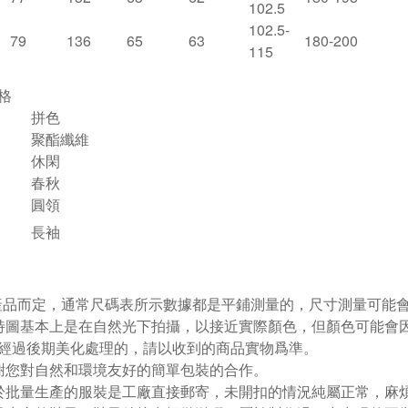
102.5
102.5-
79
136
65
63
180-200
115
格
拼色
聚酯纖維
休閑
春秋
圓領
長袖
視產品而定，通常尺碼表所示數據都是平鋪測量的，尺寸測量可能會出
特圖基本上是在自然光下拍攝，以接近實際顏色，但顏色可能會
經過後期美化處理的，請以收到的商品實物爲準。
謝您對自然和環境友好的簡單包裝的合作。
於批量生產的服裝是工廠直接郵寄，未開扣的情況純屬正常，麻