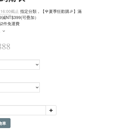
 16:00
截止
指定分類，【🌹夏季狂歡購🎉】滿
99減NT$399(可疊加）
滿2件免運費
多
888
物車