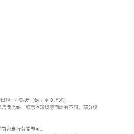
現一些誤差（約 1 至 3 厘米）。
因房間光線、顯示器環境等而略有不同。部分模
煩買家自行剪開即可。