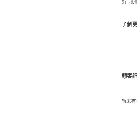
5）批
了解
顧客
尚未有