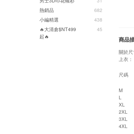
男士3D印花襯衫
31
熱銷品
682
小編精選
438
🔥大清倉$NT499
45
起🔥
商品
關於尺
上衣：
尺碼
M
L
XL
2XL
3XL
4XL