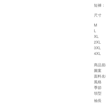
短褲：
尺寸
M
L
XL
2XL
3XL
4XL
商品規
圖案
面料名
風格
季節
領型
袖長