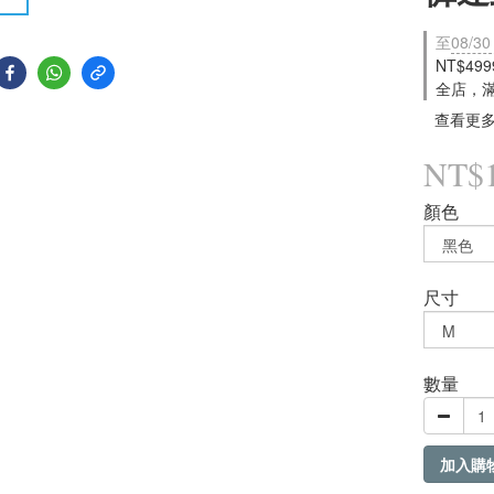
至
08/30
NT$49
全店，
查看更
NT$1
顏色
尺寸
數量
加入購