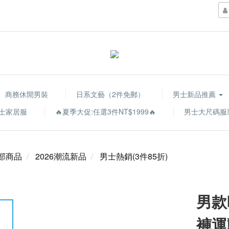
商務休閒男裝
日系文藝（2件免郵）
男士新品推薦
士家居服
🔥夏季大促:任選3件NT$1999🔥
男士大尺碼服
部商品
2026潮流新品
男士熱銷(3件85折)
男款
褲運