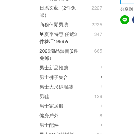
日系文藝（2件免
2227
分享到
郵）
商務休閒男裝
2235
💝夏季特惠:任選3
347
件$NT1999🔥
2026潮品熱賣(2件
665
免郵）
男士新品推薦
男士褲子集合
男士大尺碼服裝
男鞋
139
男士家居服
健身戶外
8
男士配件