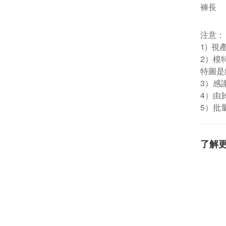
褲長
注意：
1) 
2）模
特圖是
3）感
4）由
5）批
了解