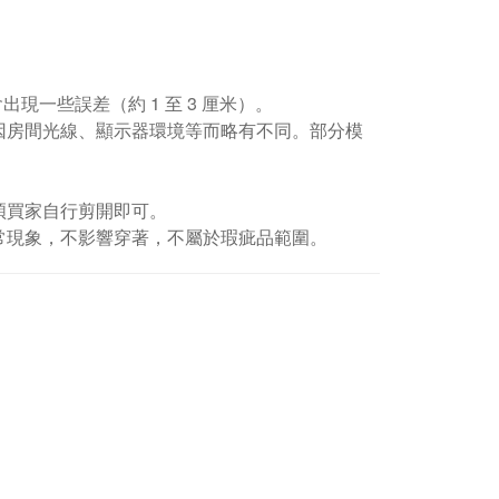
現一些誤差（約 1 至 3 厘米）。
因房間光線、顯示器環境等而略有不同。部分模
煩買家自行剪開即可。
常現象，不影響穿著，不屬於瑕疵品範圍。