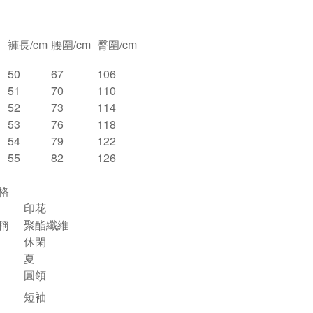
褲長/cm
腰圍/cm
臀圍/cm
50
67
106
51
70
110
52
73
114
53
76
118
54
79
122
55
82
126
格
印花
稱
聚酯纖維
休閑
夏
圓領
短袖