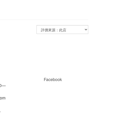
Facebook
00—
com
/