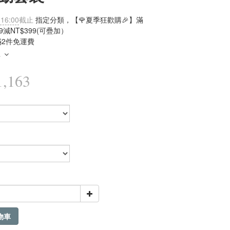
 16:00
截止
指定分類，【🌹夏季狂歡購🎉】滿
99減NT$399(可疊加）
滿2件免運費
多
,163
物車