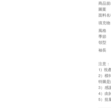
商品規
圖案
面料名
填充物
風格
季節
領型
袖長
注意：
1) 
2）模
特圖是
3）感
4）由
5）批