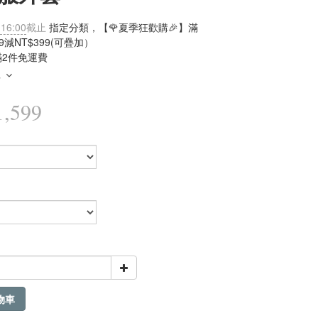
 16:00
截止
指定分類，【🌹夏季狂歡購🎉】滿
99減NT$399(可疊加）
滿2件免運費
多
,599
物車