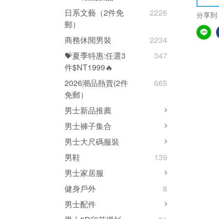
日系文藝（2件免
2226
分享到
郵）
商務休閒男裝
2234
💝夏季特惠:任選3
347
件$NT1999🔥
2026潮品熱賣(2件
665
免郵）
男士新品推薦
男士褲子集合
男士大尺碼服裝
男鞋
139
男士家居服
健身戶外
8
男士配件