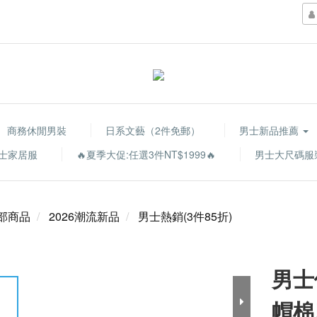
商務休閒男裝
日系文藝（2件免郵）
男士新品推薦
士家居服
🔥夏季大促:任選3件NT$1999🔥
男士大尺碼服
部商品
2026潮流新品
男士熱銷(3件85折)
男士
帽棉