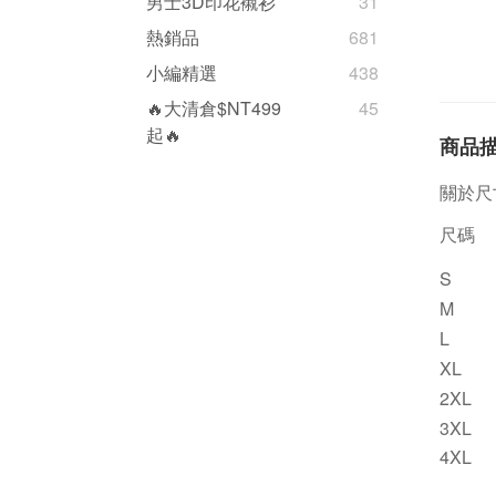
男士3D印花襯衫
31
熱銷品
681
小編精選
438
🔥大清倉$NT499
45
起🔥
商品
關於尺
尺碼
S
M
L
XL
2XL
3XL
4XL