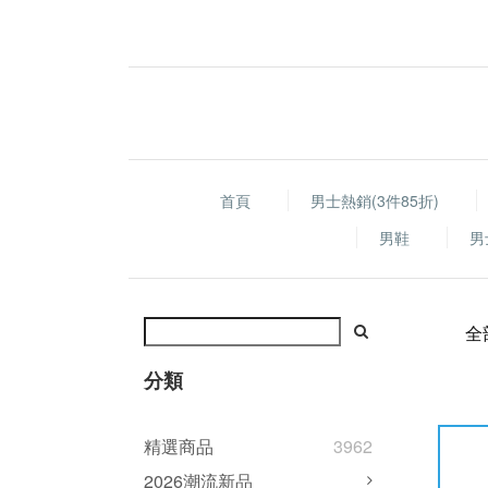
首頁
男士熱銷(3件85折)
男鞋
男
全
分類
精選商品
3962
2026潮流新品