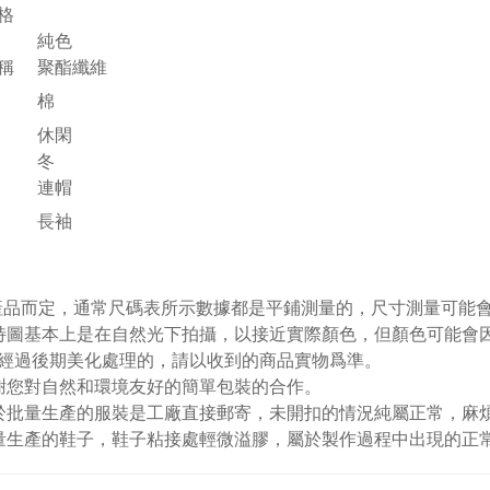
格
純色
稱
聚酯纖維
棉
休閑
冬
連帽
長袖
視產品而定，通常尺碼表所示數據都是平鋪測量的，尺寸測量可能會出
特圖基本上是在自然光下拍攝，以接近實際顏色，但顏色可能會
經過後期美化處理的，請以收到的商品實物爲準。
謝您對自然和環境友好的簡單包裝的合作。
於批量生產的服裝是工廠直接郵寄，未開扣的情況純屬正常，麻
量生產的鞋子，鞋子粘接處輕微溢膠，屬於製作過程中出現的正