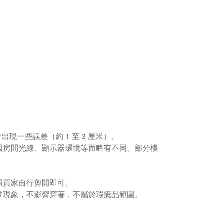
現一些誤差（約 1 至 3 厘米）。
因房間光線、顯示器環境等而略有不同。部分模
煩買家自行剪開即可。
常現象，不影響穿著，不屬於瑕疵品範圍。