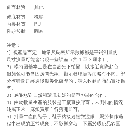
鞋面材質
其他
鞋底材質
橡膠
内裏材質
PU
鞋頭形狀
圓頭
注意：
1) 視產品而定，通常尺碼表所示數據都是平鋪測量的，
尺寸測量可能會出現一些誤差（約 1 至 3 厘米）。
2）模特圖基本上是在自然光下拍攝，以接近實際顏色，
但顏色可能會因房間光線、顯示器環境等而略有不同。部
分模特圖是經過後期美化處理的，請以收到的商品實物爲
準。
3）感謝您對自然和環境友好的簡單包裝的合作。
4）由於批量生產的服裝是工廠直接郵寄，未開扣的情況
純屬正常，麻煩買家自行剪開即可。
5）批量生產的鞋子，鞋子粘接處輕微溢膠，屬於製作過
程中出現的正常現象，不影響穿著，不屬於瑕疵品範圍。