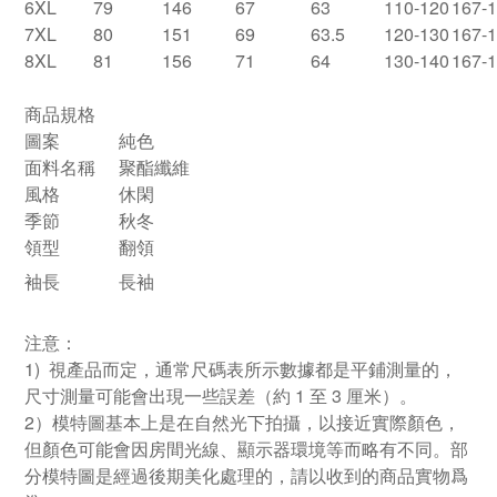
6XL
79
146
67
63
110-120
167-
7XL
80
151
69
63.5
120-130
167-
8XL
81
156
71
64
130-140
167-
商品規格
圖案
純色
面料名稱
聚酯纖維
風格
休閑
季節
秋冬
領型
翻領
袖長
長袖
注意：
1) 視產品而定，通常尺碼表所示數據都是平鋪測量的，
尺寸測量可能會出現一些誤差（約 1 至 3 厘米）。
2）模特圖基本上是在自然光下拍攝，以接近實際顏色，
但顏色可能會因房間光線、顯示器環境等而略有不同。部
分模特圖是經過後期美化處理的，請以收到的商品實物爲