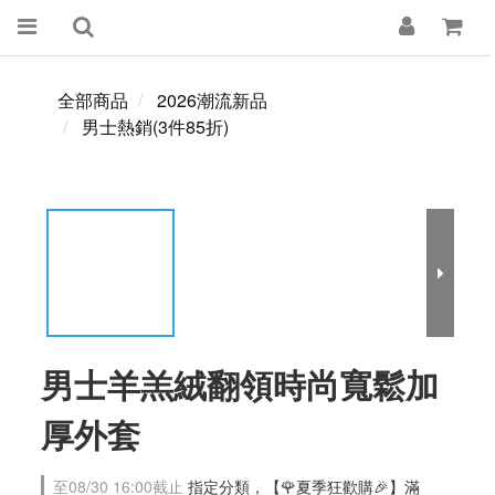
全部商品
2026潮流新品
男士熱銷(3件85折)
男士羊羔絨翻領時尚寬鬆加
厚外套
至
08/30 16:00
截止
指定分類，【🌹夏季狂歡購🎉】滿