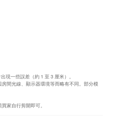
現一些誤差（約 1 至 3 厘米）。
因房間光線、顯示器環境等而略有不同。部分模
煩買家自行剪開即可。