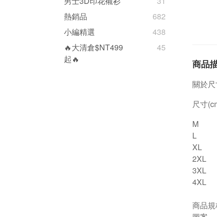
男士3D印花襯衫
31
熱銷品
682
小編精選
438
🔥大清倉$NT499
45
起🔥
商品
關於尺
尺寸(c
M
L
XL
2XL
3XL
4XL
商品規
圖案