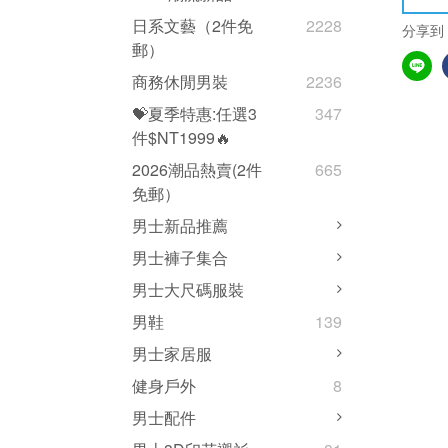
日系文藝（2件免
2228
分享到
郵）
商務休閒男裝
2236
💝夏季特惠:任選3
347
件$NT1999🔥
2026潮品熱賣(2件
665
免郵）
男士新品推薦
男士褲子集合
男士大尺碼服裝
男鞋
139
男士家居服
健身戶外
8
男士配件