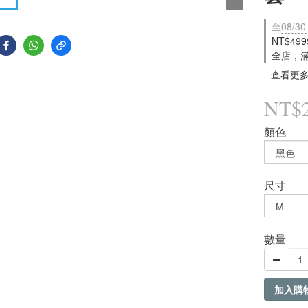
至
08/30
NT$49
全店，
查看更
NT$2
顏色
尺寸
數量
加入購