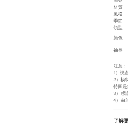
材質
風格
季節
領型
顏色
袖長
注意：
1) 
2）模
特圖是
3）感
4）由
了解