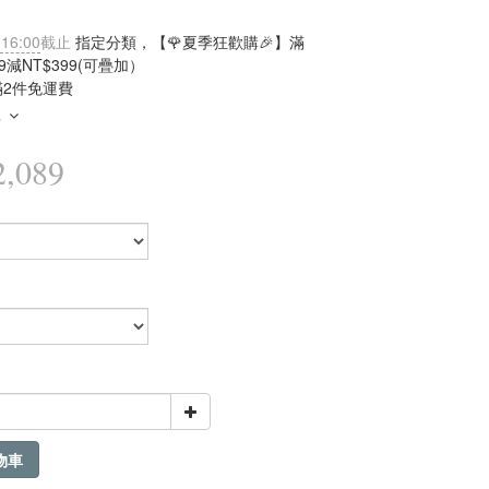
 16:00
截止
指定分類，【🌹夏季狂歡購🎉】滿
99減NT$399(可疊加）
滿2件免運費
多
,089
物車