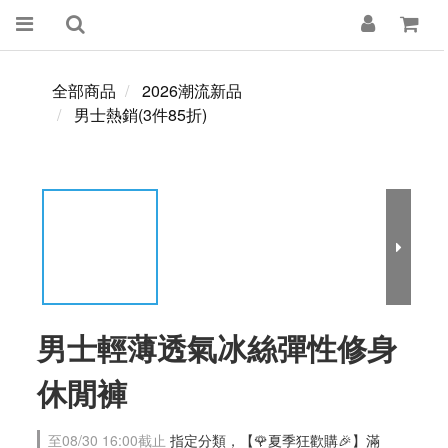
全部商品
2026潮流新品
男士熱銷(3件85折)
男士輕薄透氣冰絲彈性修身
休閒褲
至
08/30 16:00
截止
指定分類，【🌹夏季狂歡購🎉】滿