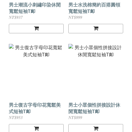
男士潮流小刺繡印染休閒
男士水洗棉簡約百搭圓領
寬鬆短袖T卹
寬鬆短袖T卹
NT$937
NT$999
男士復古字母印花寬鬆美
男士小眾個性拼接設計休
式短袖T卹
閒寬鬆短袖T卹
NT$953
NT$899