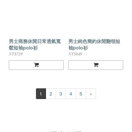
男士商務休閒日常透氣寬
男士純色簡約休閒翻領短
鬆短袖polo衫
袖polo衫
NT$729
NT$649
1
2
3
4
5
»