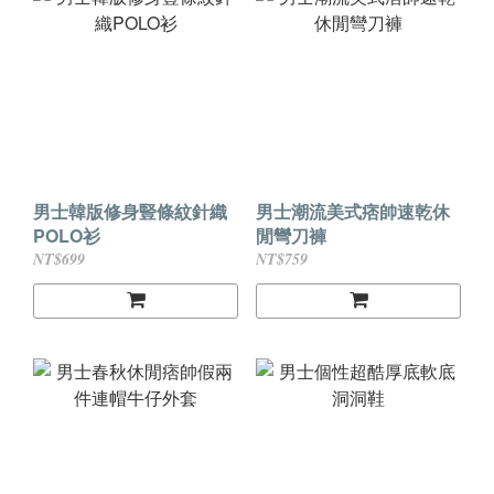
男士韓版修身豎條紋針織
男士潮流美式痞帥速乾休
POLO衫
閒彎刀褲
NT$699
NT$759