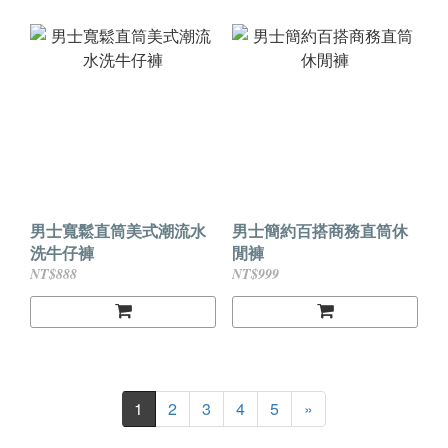
男士寬鬆直筒美式潮流水
男士簡約百搭商務直筒休
洗牛仔褲
閒褲
NT$888
NT$999
1
2
3
4
5
»