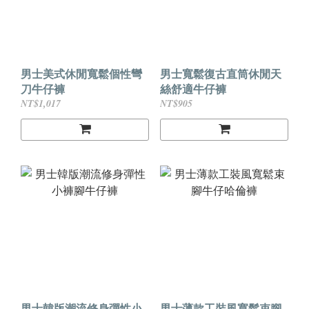
男士美式休閒寬鬆個性彎
男士寬鬆復古直筒休閒天
刀牛仔褲
絲舒適牛仔褲
NT$1,017
NT$905
男士韓版潮流修身彈性小
男士薄款工裝風寬鬆束腳