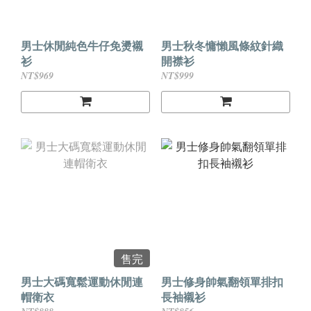
男士休閒純色牛仔免燙襯
男士秋冬慵懶風條紋針織
衫
開襟衫
NT$969
NT$999
售完
男士大碼寬鬆運動休閒連
男士修身帥氣翻領單排扣
帽衛衣
長袖襯衫