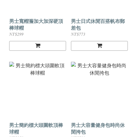
男士寬帽簷加大加深硬頂
男士日式休閒百搭帆布郵
棒球帽
差包
NT$299
NT$773
男士簡約標大頭圍軟頂棒
男士大容量健身包時尚休
球帽
閒挎包