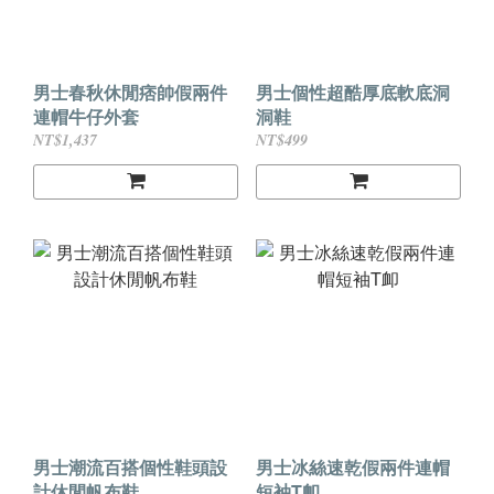
男士春秋休閒痞帥假兩件
男士個性超酷厚底軟底洞
連帽牛仔外套
洞鞋
NT$1,437
NT$499
男士潮流百搭個性鞋頭設
男士冰絲速乾假兩件連帽
計休閒帆布鞋
短袖T卹