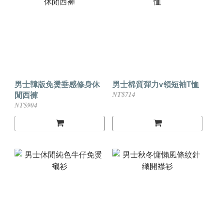
男士韓版免燙垂感修身休
男士棉質彈力v領短袖T恤
閒西褲
NT$714
NT$904