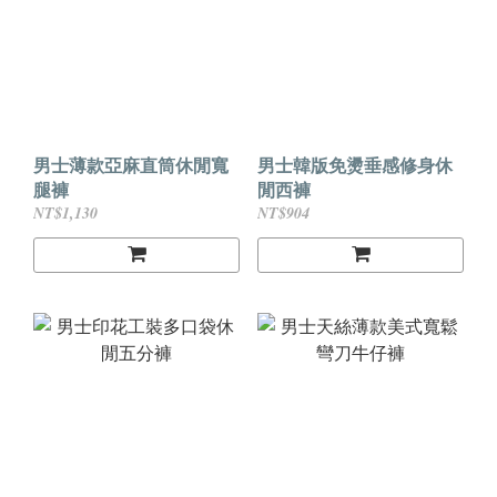
男士薄款亞麻直筒休閒寬
男士韓版免燙垂感修身休
腿褲
閒西褲
NT$1,130
NT$904