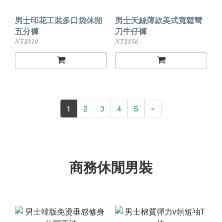
男士印花工裝多口袋休閒
男士天絲薄款美式寬鬆彎
五分褲
刀牛仔褲
NT$810
NT$856
1
2
3
4
5
»
商務休閒男裝