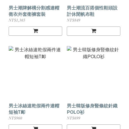
男士潮牌解構分割感連帽
男士潮流百搭個性鞋頭設
衛衣外套衛褲套裝
計休閒帆布鞋
NT$1,365
NT$849
男士冰絲速乾假兩件連帽
男士韓版修身豎條紋針織
短袖T卹
POLO衫
NT$960
NT$699