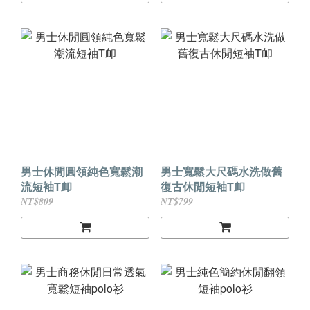
男士休閒圓領純色寬鬆潮
男士寬鬆大尺碼水洗做舊
流短袖T卹
復古休閒短袖T卹
NT$809
NT$799