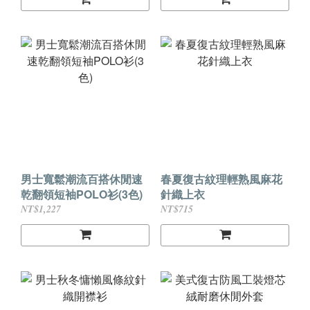
男士寬鬆潮流百搭休閒速
春夏復古紋理輕熟風麻花
乾翻領短袖POLO衫(3色)
針織上衣
NT$1,227
NT$715