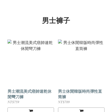
男士褲子
男士潮流美式痞帥速乾休
男士休閒韓版時尚彈性直
閒彎刀褲
筒褲
NT$759
NT$789