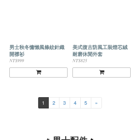
男士秋冬慵懶風條紋針織
美式復古防風工裝燈芯絨
開襟衫
耐磨休閒外套
NT$999
NT$825
1
2
3
4
5
»
🔥
🔥