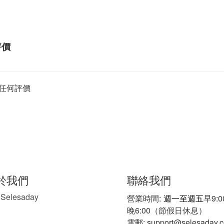
評價
任何評價
聯絡我們
於我們
Selesaday
於
營業時間:
週一至週五
早9:
晚6:00（節假日休息）
電郵: support@selesaday.