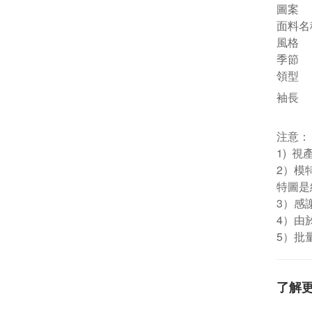
圖案
面料名
風格
季節
領型
袖長
注意：
1) 
2）模
特圖是
3）感
4）由
5）批
了解