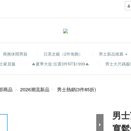
商務休閒男裝
日系文藝（2件免郵）
男士新品推薦
士家居服
🔥夏季大促:任選3件NT$1999🔥
男士大尺碼服
部商品
2026潮流新品
男士熱銷(3件85折)
男士
寬鬆