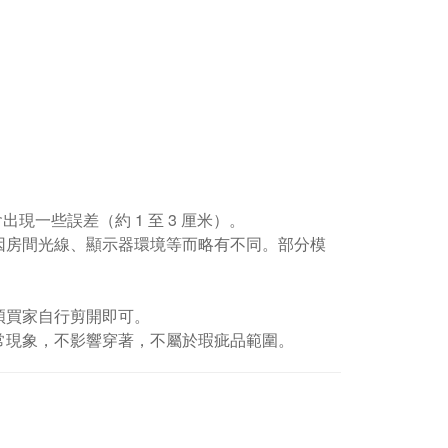
現一些誤差（約 1 至 3 厘米）。
因房間光線、顯示器環境等而略有不同。部分模
煩買家自行剪開即可。
常現象，不影響穿著，不屬於瑕疵品範圍。