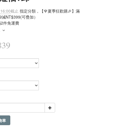
 16:00
截止
指定分類，【🌹夏季狂歡購🎉】滿
99減NT$399(可疊加）
滿2件免運費
多
839
物車