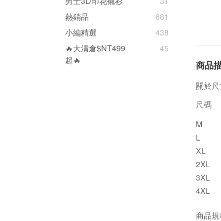
男士3D印花襯衫
31
熱銷品
681
小編精選
438
🔥大清倉$NT499
45
起🔥
商品
關於尺
尺碼
M
L
XL
2XL
3XL
4XL
商品規