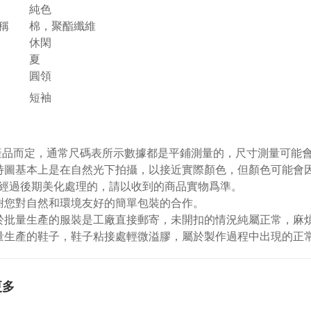
純色
稱
棉，聚酯纖維
休閑
夏
圓領
短袖
視產品而定，通常尺碼表所示數據都是平鋪測量的，尺寸測量可能會出
特圖基本上是在自然光下拍攝，以接近實際顏色，但顏色可能會
經過後期美化處理的，請以收到的商品實物爲準。
謝您對自然和環境友好的簡單包裝的合作。
於批量生產的服裝是工廠直接郵寄，未開扣的情況純屬正常，麻
量生產的鞋子，鞋子粘接處輕微溢膠，屬於製作過程中出現的正
更多