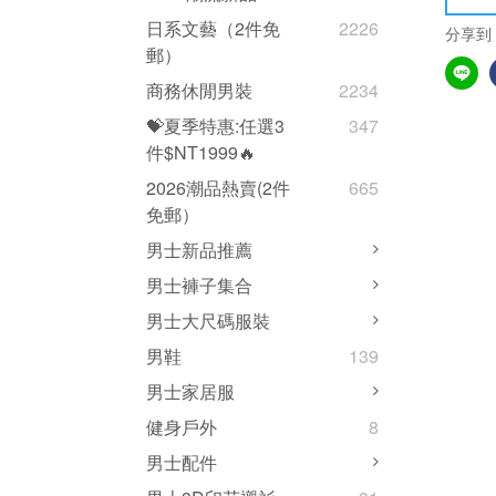
日系文藝（2件免
2226
分享到
郵）
商務休閒男裝
2234
💝夏季特惠:任選3
347
件$NT1999🔥
2026潮品熱賣(2件
665
免郵）
男士新品推薦
男士褲子集合
男士大尺碼服裝
男鞋
139
男士家居服
健身戶外
8
男士配件