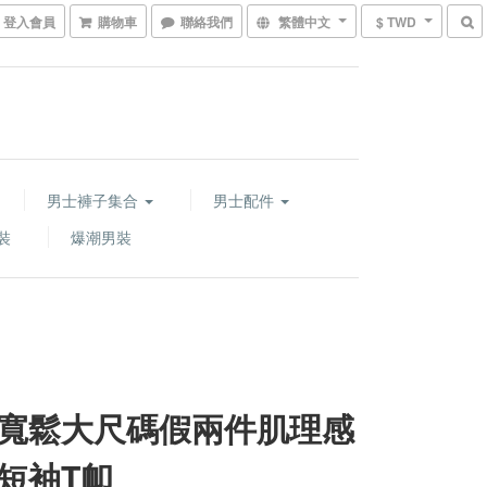
登入會員
購物車
聯絡我們
繁體中文
$ TWD
男士褲子集合
男士配件
裝
爆潮男裝
寬鬆大尺碼假兩件肌理感
短袖T卹