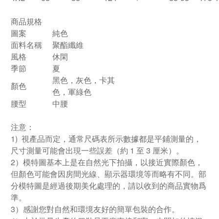
商品規格
圖案
純色
面料名稱
聚酯纖維
風格
休閑
季節
夏
黑色，灰色，卡其
顏色
色，軍綠色
腰型
中腰
注意：
1) 視產品而定，通常尺碼表所示數據都是平鋪測量的，
尺寸測量可能會出現一些誤差（約 1 至 3 厘米）。
2）模特圖基本上是在自然光下拍攝，以接近實際顏色，
但顏色可能會因房間光線、顯示器環境等而略有不同。部
分模特圖是經過後期美化處理的，請以收到的商品實物爲
準。
3）感謝您對自然和環境友好的簡單包裝的合作。