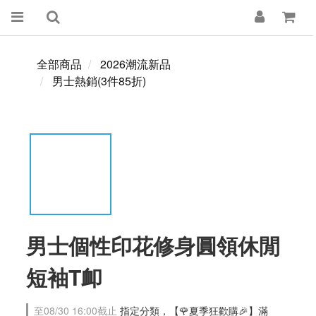
全部商品
2026潮流新品
男士熱銷(3件85折)
男士個性印花修身圓領休閒
短袖T卹
至
08/30 16:00
截止
指定分類，【🌹夏季狂歡購🎉】滿