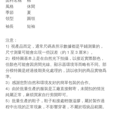
面料名稱
棉
風格
休閑
季節
夏
領型
圓領
袖長
短袖
注意：
1) 視產品而定，通常尺碼表所示數據都是平鋪測量的，
尺寸測量可能會出現一些誤差（約 1 至 3 厘米）。
2）模特圖基本上是在自然光下拍攝，以接近實際顏色，
但顏色可能會因房間光線、顯示器環境等而略有不同。部
分模特圖是經過後期美化處理的，請以收到的商品實物爲
準。
3）感謝您對自然和環境友好的簡單包裝的合作。
4）由於批量生產的服裝是工廠直接郵寄，未開扣的情況
純屬正常，麻煩買家自行剪開即可。
5）批量生產的鞋子，鞋子粘接處輕微溢膠，屬於製作過
程中出現的正常現象，不影響穿著，不屬於瑕疵品範圍。