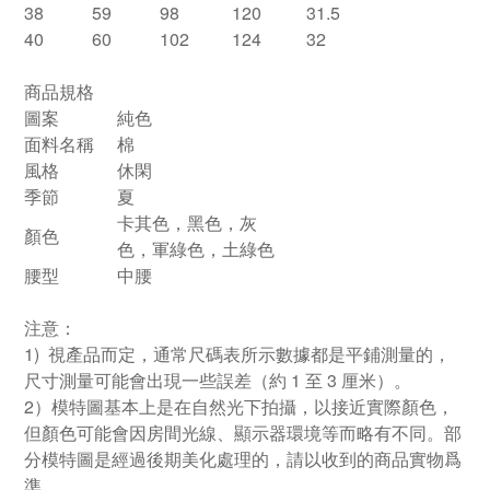
38
59
98
120
31.5
40
60
102
124
32
商品規格
圖案
純色
面料名稱
棉
風格
休閑
季節
夏
卡其色，黑色，灰
顏色
色，軍綠色，土綠色
腰型
中腰
注意：
1) 視產品而定，通常尺碼表所示數據都是平鋪測量的，
尺寸測量可能會出現一些誤差（約 1 至 3 厘米）。
2）模特圖基本上是在自然光下拍攝，以接近實際顏色，
但顏色可能會因房間光線、顯示器環境等而略有不同。部
分模特圖是經過後期美化處理的，請以收到的商品實物爲
準。