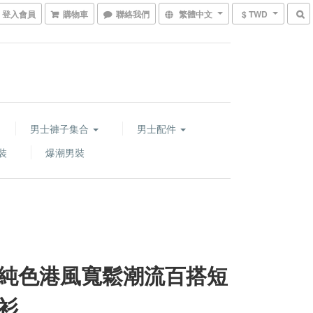
登入會員
購物車
聯絡我們
繁體中文
$ TWD
男士褲子集合
男士配件
裝
爆潮男裝
純色港風寬鬆潮流百搭短
衫