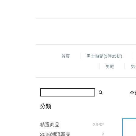
首頁
男士熱銷(3件85折)
男鞋
男
全
分類
精選商品
3962
2026潮流新品