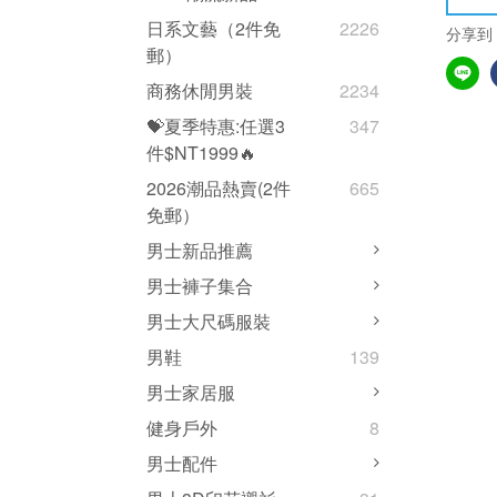
日系文藝（2件免
2226
分享到
郵）
商務休閒男裝
2234
💝夏季特惠:任選3
347
件$NT1999🔥
2026潮品熱賣(2件
665
免郵）
男士新品推薦
男士褲子集合
男士大尺碼服裝
男鞋
139
男士家居服
健身戶外
8
男士配件