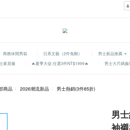
商務休閒男裝
日系文藝（2件免郵）
男士新品推薦
士家居服
🔥夏季大促:任選3件NT$1999🔥
男士大尺碼服
部商品
2026潮流新品
男士熱銷(3件85折)
男士
袖襯