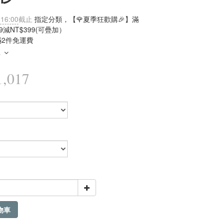
 16:00
截止
指定分類，【🌹夏季狂歡購🎉】滿
99減NT$399(可疊加）
滿2件免運費
多
,017
物車