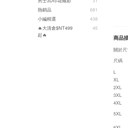
男士3D印花襯衫
31
熱銷品
681
小編精選
438
🔥大清倉$NT499
45
起🔥
商品
關於尺
尺碼
L
XL
2XL
3XL
4XL
5XL
6XL