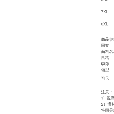
7XL
8XL
商品規
圖案
面料名
風格
季節
領型
袖長
注意：
1) 
2）模
特圖是