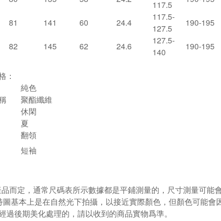
117.5
117.5-
81
141
60
24.4
190-195
127.5
127.5-
82
145
62
24.6
190-195
140
格：
純色
稱
聚酯纖維
休閑
夏
翻領
短袖
視產品而定，通常尺碼表所示數據都是平鋪測量的，尺寸測量可能會出
特圖基本上是在自然光下拍攝，以接近實際顏色，但顏色可能會
經過後期美化處理的，請以收到的商品實物爲準。