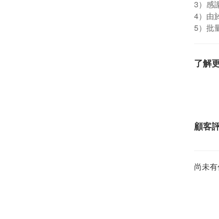
3）感
4）由
5）批
了解
顧客
尚未有