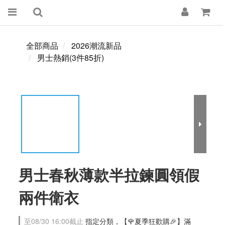
全部商品
2026潮流新品
男士熱銷(3件85折)
男士春秋薄款半拉鍊圓領假
兩件衛衣
至
08/30 16:00
截止
指定分類，【🌹夏季狂歡購🎉】滿