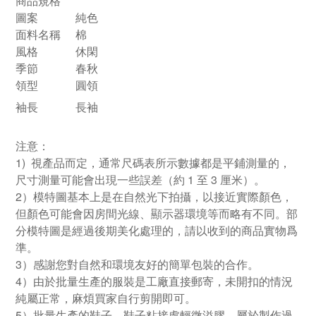
商品規格
圖案
純色
面料名稱
棉
風格
休閑
季節
春秋
領型
圓領
袖長
長袖
注意：
1) 視產品而定，通常尺碼表所示數據都是平鋪測量的，
尺寸測量可能會出現一些誤差（約 1 至 3 厘米）。
2）模特圖基本上是在自然光下拍攝，以接近實際顏色，
但顏色可能會因房間光線、顯示器環境等而略有不同。部
分模特圖是經過後期美化處理的，請以收到的商品實物爲
準。
3）感謝您對自然和環境友好的簡單包裝的合作。
4）由於批量生產的服裝是工廠直接郵寄，未開扣的情況
純屬正常，麻煩買家自行剪開即可。
5）批量生產的鞋子，鞋子粘接處輕微溢膠，屬於製作過