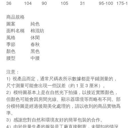
36
104
90
105
31
95-100
175-
商品規格
圖案
純色
面料名稱
棉混紡
風格
休閑
季節
春秋
顏色
黑色
腰型
中腰
注意：
1) 視產品而定，通常尺碼表所示數據都是平鋪測量的，
尺寸測量可能會出現一些誤差（約 1 至 3 厘米）。
2）模特圖基本上是在自然光下拍攝，以接近實際顏色，
但顏色可能會因房間光線、顯示器環境等而略有不同。部
分模特圖是經過後期美化處理的，請以收到的商品實物爲
準。
3）感謝您對自然和環境友好的簡單包裝的合作。
4）由於批量生產的服裝是工廠直接郵寄，未開扣的情況