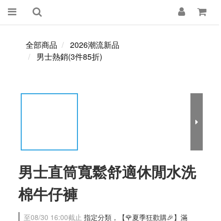
全部商品
2026潮流新品
男士熱銷(3件85折)
男士直筒寬鬆舒適休閒水洗
棉牛仔褲
至
08/30 16:00
截止
指定分類，【🌹夏季狂歡購🎉】滿