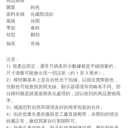
商品規格
圖案
純色
面料名稱
化纖類混紡
風格
休閑
季節
春秋
領型
翻領
袖長
長袖
注意：
1) 視產品而定，通常尺碼表所示數據都是平鋪測量的，
尺寸測量可能會出現一些誤差（約 1 至 3 厘米）。
2）模特圖基本上是在自然光下拍攝，以接近實際顏色，
但顏色可能會因房間光線、顯示器環境等而略有不同。部
分模特圖是經過後期美化處理的，請以收到的商品實物爲
準。
3）感謝您對自然和環境友好的簡單包裝的合作。
4）由於批量生產的服裝是工廠直接郵寄，未開扣的情況
純屬正常，麻煩買家自行剪開即可。
5）批量生產的鞋子，鞋子粘接處輕微溢膠，屬於製作過