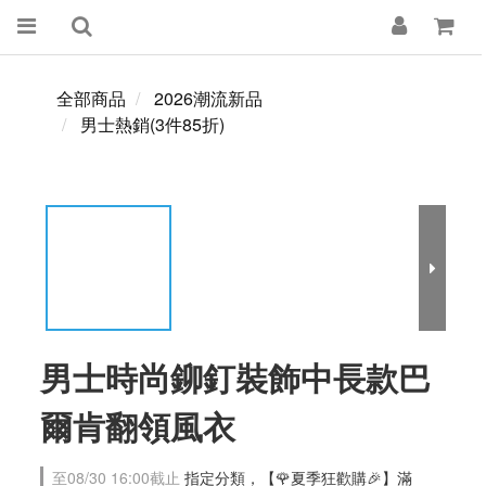
全部商品
2026潮流新品
男士熱銷(3件85折)
男士時尚鉚釘裝飾中長款巴
爾肯翻領風衣
至
08/30 16:00
截止
指定分類，【🌹夏季狂歡購🎉】滿