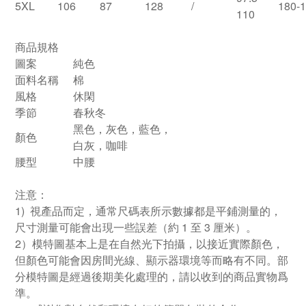
5XL
106
87
128
/
180-
110
商品規格
圖案
純色
面料名稱
棉
風格
休閑
季節
春秋冬
黑色，灰色，藍色，
顏色
白灰，咖啡
腰型
中腰
注意：
1) 視產品而定，通常尺碼表所示數據都是平鋪測量的，
尺寸測量可能會出現一些誤差（約 1 至 3 厘米）。
2）模特圖基本上是在自然光下拍攝，以接近實際顏色，
但顏色可能會因房間光線、顯示器環境等而略有不同。部
分模特圖是經過後期美化處理的，請以收到的商品實物爲
準。