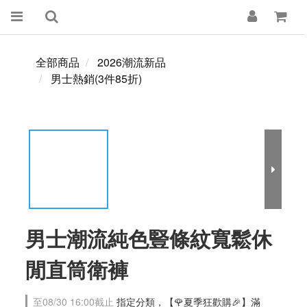
全部商品
2026潮流新品
男士熱銷(3件85折)
男士潮流純色豎條紋寬鬆休
閒直筒衛褲
至
08/30 16:00
截止
指定分類，【🌹夏季狂歡購🎉】滿