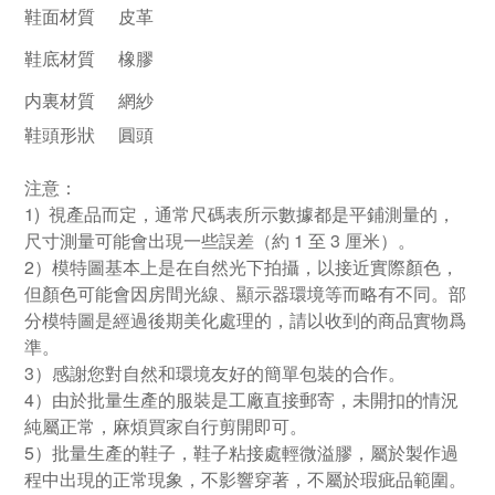
鞋面材質
皮革
鞋底材質
橡膠
内裏材質
網紗
鞋頭形狀
圓頭
注意：
1) 視產品而定，通常尺碼表所示數據都是平鋪測量的，
尺寸測量可能會出現一些誤差（約 1 至 3 厘米）。
2）模特圖基本上是在自然光下拍攝，以接近實際顏色，
但顏色可能會因房間光線、顯示器環境等而略有不同。部
分模特圖是經過後期美化處理的，請以收到的商品實物爲
準。
3）感謝您對自然和環境友好的簡單包裝的合作。
4）由於批量生產的服裝是工廠直接郵寄，未開扣的情況
純屬正常，麻煩買家自行剪開即可。
5）批量生產的鞋子，鞋子粘接處輕微溢膠，屬於製作過
程中出現的正常現象，不影響穿著，不屬於瑕疵品範圍。