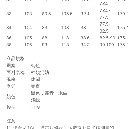
72.5
72.5-
33
103
80.5
105.5
32.4
170-
77.5
77.5-
34
104
83
108
33
175-
82.5
36
105
88
113
33.6
82.5-90
175-
38
106
93
118
34.2
90-100
175-
商品規格
圖案
純色
面料名稱
棉類混紡
風格
休閑
季節
春夏
黑色，藏青，米白，
顏色
淺綠
腰型
中腰
注意：
1) 視產品而定，通常尺碼表所示數據都是平鋪測量的，