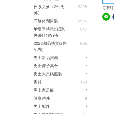
日系文藝（2件免
2228
分享到
郵）
商務休閒男裝
2236
💝夏季特惠:任選3
347
件$NT1999🔥
2026潮品熱賣(2件
665
免郵）
男士新品推薦
男士褲子集合
男士大尺碼服裝
男鞋
139
男士家居服
健身戶外
8
男士配件