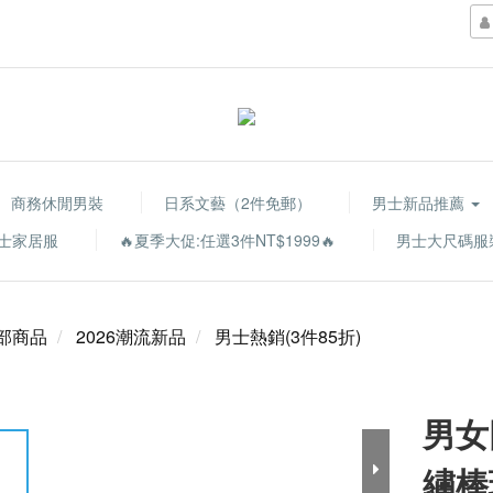
商務休閒男裝
日系文藝（2件免郵）
男士新品推薦
士家居服
🔥夏季大促:任選3件NT$1999🔥
男士大尺碼服
部商品
2026潮流新品
男士熱銷(3件85折)
男女
繡棒