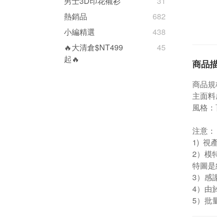
男士3D印花襯衫
31
熱銷品
682
小編精選
438
🔥大清倉$NT499
45
起🔥
商品
商品規
主面料
風格：
注意：
1) 
2）模
特圖是
3）感
4）由
5）批