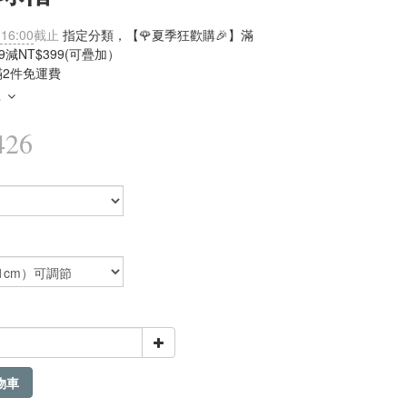
 16:00
截止
指定分類，【🌹夏季狂歡購🎉】滿
99減NT$399(可疊加）
滿2件免運費
多
426
物車