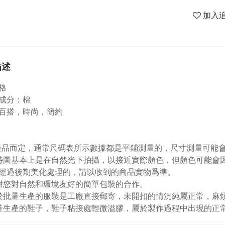
加入
描述
格
成分：棉
百搭，時尚，簡約
視產品而定，通常尺碼表所示數據都是平鋪測量的，尺寸測量可能會出
特圖基本上是在自然光下拍攝，以接近實際顏色，但顏色可能會
經過後期美化處理的，請以收到的商品實物爲準。
謝您對自然和環境友好的簡單包裝的合作。
於批量生產的服裝是工廠直接郵寄，未開扣的情況純屬正常，麻
量生產的鞋子，鞋子粘接處輕微溢膠，屬於製作過程中出現的正