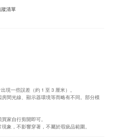
追蹤清單
現一些誤差（約 1 至 3 厘米）。
因房間光線、顯示器環境等而略有不同。部分模
煩買家自行剪開即可。
常現象，不影響穿著，不屬於瑕疵品範圍。