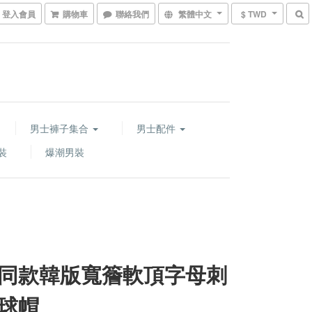
登入會員
購物車
聯絡我們
繁體中文
$ TWD
男士褲子集合
男士配件
裝
爆潮男裝
同款韓版寬簷軟頂字母刺
球帽