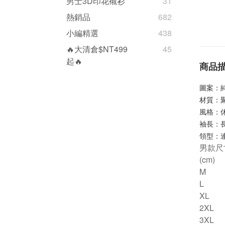
男士3D印花襯衫
31
熱銷品
682
小編精選
438
🔥大清倉$NT499
45
起🔥
商品
圖案：
材質：
風格：
袖長：
領型：
男款尺
(cm)
M
L
XL
2XL
3XL