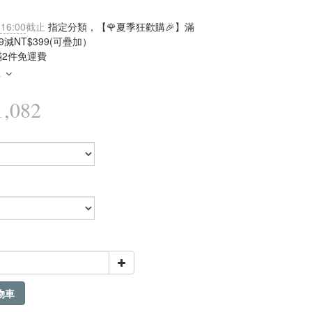
 16:00
截止
指定分類，【🌹夏季狂歡購🎉】滿
99減NT$399(可疊加）
滿2件免運費
多
,082
物車