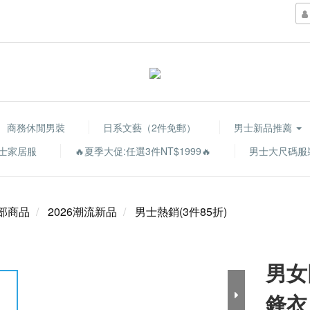
商務休閒男裝
日系文藝（2件免郵）
男士新品推薦
士家居服
🔥夏季大促:任選3件NT$1999🔥
男士大尺碼服
部商品
2026潮流新品
男士熱銷(3件85折)
男女
鋒衣