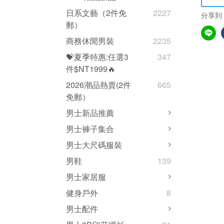
日系文藝（2件免
2227
分享到
郵）
商務休閒男裝
2235
💝夏季特惠:任選3
347
件$NT1999🔥
2026潮品熱賣(2件
665
免郵）
男士新品推薦
男士褲子集合
男士大尺碼服裝
男鞋
139
男士家居服
健身戶外
8
男士配件