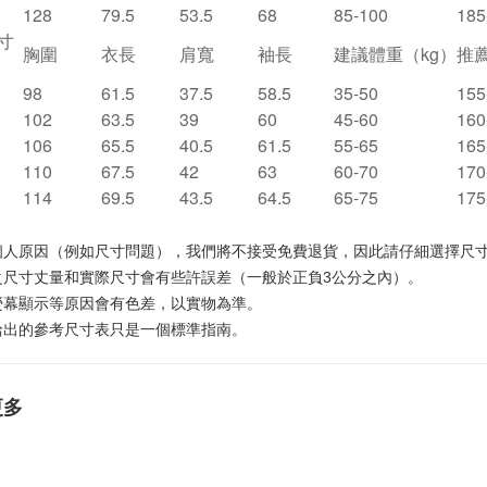
128
79.5
53.5
68
85-100
185
寸
胸圍
衣長
肩寬
袖長
建議體重（kg）
推
98
61.5
37.5
58.5
35-50
155
102
63.5
39
60
45-60
160
106
65.5
40.5
61.5
55-65
165
110
67.5
42
63
60-70
170
114
69.5
43.5
64.5
65-75
175
於個人原因（例如尺寸問題），我們將不接受免費退貨，因此請仔細選擇尺
品之尺寸丈量和實際尺寸會有些許誤差（一般於正負3公分之內）。
光熒幕顯示等原因會有色差，以實物為準。
處給出的參考尺寸表只是一個標準指南。
更多