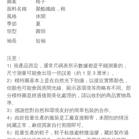
圖案
格子
面料名稱
聚酯纖維，棉
風格
休閑
季節
夏
領型
圓領
袖長
短袖
注意：
1) 視產品而定，通常尺碼表所示數據都是平鋪測量的，
尺寸測量可能會出現一些誤差（約 1 至 3 厘米）。
2）模特圖基本上是在自然光下拍攝，以接近實際顏色，
但顏色可能會因房間光線、顯示器環境等而略有不同。部
分模特圖是經過後期美化處理的，請以收到的商品實物爲
準。
3）感謝您對自然和環境友好的簡單包裝的合作。
4）由於批量生產的服裝是工廠直接郵寄，未開扣的情況
純屬正常，麻煩買家自行剪開即可。
5）批量生產的鞋子，鞋子粘接處輕微溢膠，屬於製作過