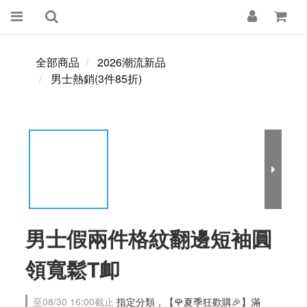
全部商品
2026潮流新品
男士熱銷(3件85折)
男士假兩件格紋翻邊短袖圓
領寬鬆T卹
至
08/30 16:00
截止
指定分類，【🌹夏季狂歡購🎉】滿