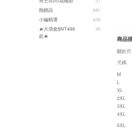
男士3D印花襯衫
31
熱銷品
681
小編精選
436
🔥大清倉$NT499
45
起🔥
商品
關於尺
尺碼
M
L
XL
2XL
3XL
4XL
5XL