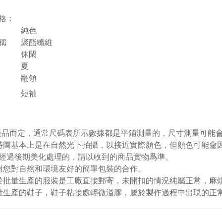
格：
純色
稱
聚酯纖維
休閑
夏
翻領
短袖
視產品而定，通常尺碼表所示數據都是平鋪測量的，尺寸測量可能會出
特圖基本上是在自然光下拍攝，以接近實際顏色，但顏色可能會
經過後期美化處理的，請以收到的商品實物爲準。
謝您對自然和環境友好的簡單包裝的合作。
於批量生產的服裝是工廠直接郵寄，未開扣的情況純屬正常，麻
量生產的鞋子，鞋子粘接處輕微溢膠，屬於製作過程中出現的正