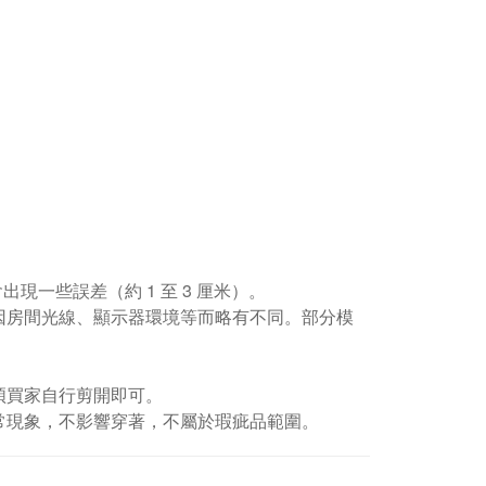
現一些誤差（約 1 至 3 厘米）。
因房間光線、顯示器環境等而略有不同。部分模
煩買家自行剪開即可。
常現象，不影響穿著，不屬於瑕疵品範圍。