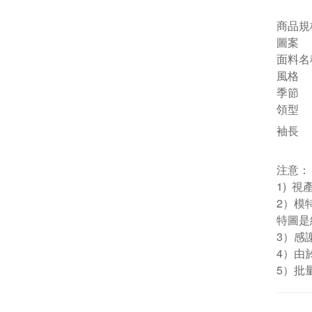
商品規
圖案
面料名
風格
季節
領型
袖長
注意：
1) 
2）模
特圖是
3）感
4）由
5）批