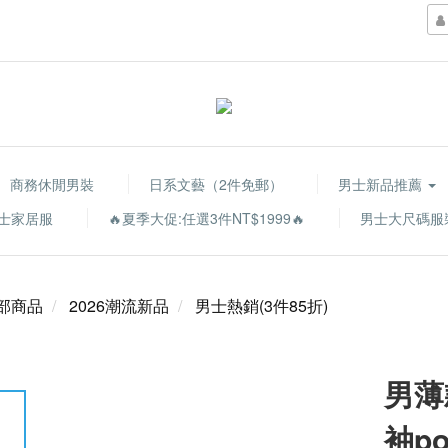
商務休閒男裝
日系文藝（2件免郵）
男士新品推薦
士家居服
🔥夏季大促:任選3件NT$1999🔥
男士大尺碼服
部商品
2026潮流新品
男士熱銷(3件85折)
男薄
袖po