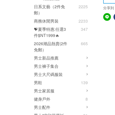
日系文藝（2件免
2225
分享到
郵）
商務休閒男裝
2233
💝夏季特惠:任選3
347
件$NT1999🔥
2026潮品熱賣(2件
665
免郵）
男士新品推薦
男士褲子集合
男士大尺碼服裝
男鞋
139
男士家居服
健身戶外
8
男士配件