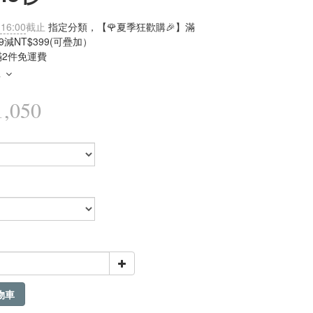
 16:00
截止
指定分類，【🌹夏季狂歡購🎉】滿
99減NT$399(可疊加）
滿2件免運費
多
,050
物車