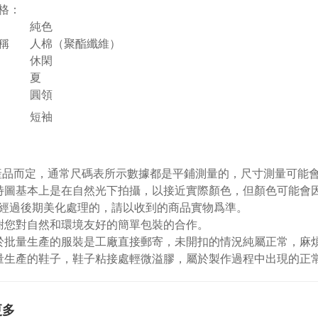
格：
純色
稱
人棉（聚酯纖維）
休閑
夏
圓領
短袖
視產品而定，通常尺碼表所示數據都是平鋪測量的，尺寸測量可能會出
特圖基本上是在自然光下拍攝，以接近實際顏色，但顏色可能會
經過後期美化處理的，請以收到的商品實物爲準。
謝您對自然和環境友好的簡單包裝的合作。
於批量生產的服裝是工廠直接郵寄，未開扣的情況純屬正常，麻
量生產的鞋子，鞋子粘接處輕微溢膠，屬於製作過程中出現的正
更多