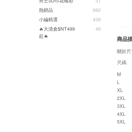
男士3D印花襯衫
31
熱銷品
682
小編精選
438
🔥大清倉$NT499
45
起🔥
商品
關於尺
尺碼
M
L
XL
2XL
3XL
4XL
5XL