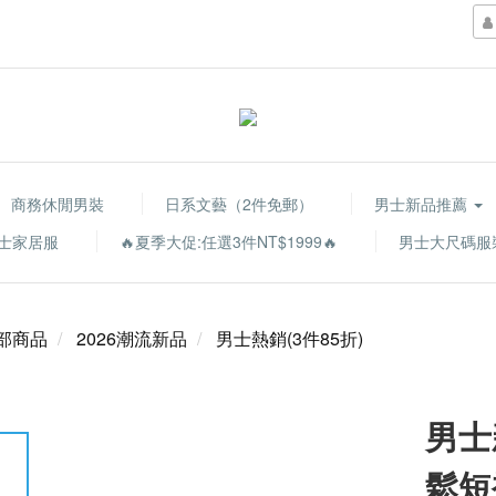
商務休閒男裝
日系文藝（2件免郵）
男士新品推薦
士家居服
🔥夏季大促:任選3件NT$1999🔥
男士大尺碼服
部商品
2026潮流新品
男士熱銷(3件85折)
男士
鬆短