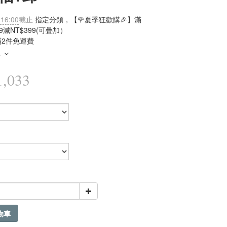
 16:00
截止
指定分類，【🌹夏季狂歡購🎉】滿
99減NT$399(可疊加）
滿2件免運費
多
,033
物車