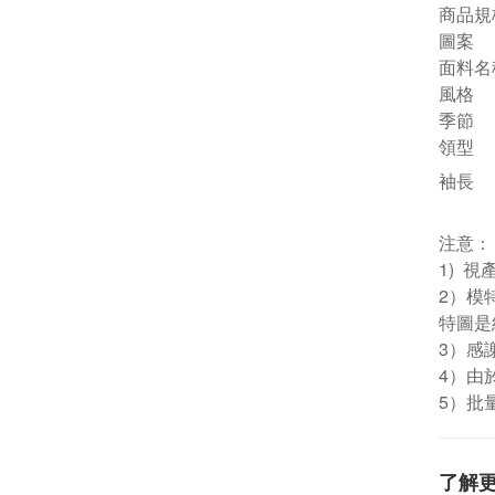
商品規
圖案
面料名
風格
季節
領型
袖長
注意：
1) 
2）模
特圖是
3）感
4）由
5）批
了解