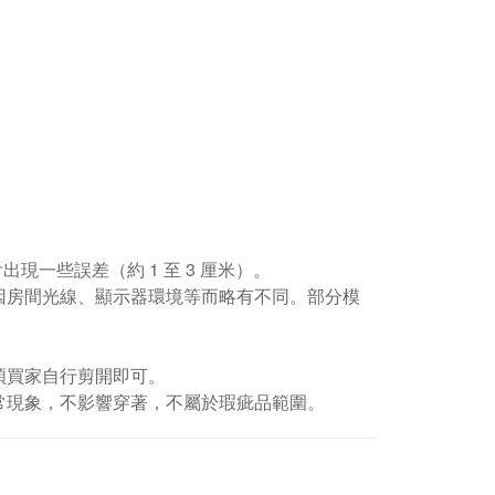
現一些誤差（約 1 至 3 厘米）。
因房間光線、顯示器環境等而略有不同。部分模
煩買家自行剪開即可。
常現象，不影響穿著，不屬於瑕疵品範圍。