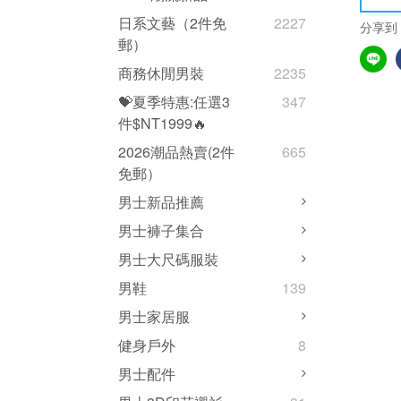
日系文藝（2件免
2227
分享到
郵）
商務休閒男裝
2235
💝夏季特惠:任選3
347
件$NT1999🔥
2026潮品熱賣(2件
665
免郵）
男士新品推薦
男士褲子集合
男士大尺碼服裝
男鞋
139
男士家居服
健身戶外
8
男士配件