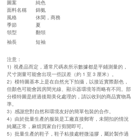
圖案
純色
面料名稱
錦氨
風格
休閑，商務
季節
夏
領型
翻領
袖長
短袖
注意：
1) 視產品而定，通常尺碼表所示數據都是平鋪測量的，
尺寸測量可能會出現一些誤差（約 1 至 3 厘米）。
2）模特圖基本上是在自然光下拍攝，以接近實際顏色，
但顏色可能會因房間光線、顯示器環境等而略有不同。部
分模特圖是經過後期美化處理的，請以收到的商品實物爲
準。
3）感謝您對自然和環境友好的簡單包裝的合作。
4）由於批量生產的服裝是工廠直接郵寄，未開扣的情況
純屬正常，麻煩買家自行剪開即可。
5）批量生產的鞋子，鞋子粘接處輕微溢膠，屬於製作過