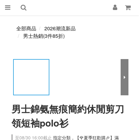
全部商品
2026潮流新品
男士熱銷(3件85折)
男士錦氨無痕簡約休閒剪刀
領短袖polo衫
至
08/30 16:00
截止
指定分類，【🌹夏季狂歡購🎉】滿