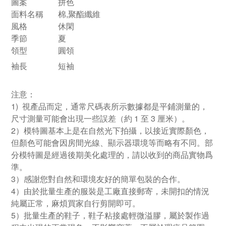
圖案
拼色
面料名稱
棉,聚酯纖維
風格
休閑
季節
夏
領型
圓領
袖長
短袖
注意：
1) 視產品而定，通常尺碼表所示數據都是平鋪測量的，
尺寸測量可能會出現一些誤差（約 1 至 3 厘米）。
2）模特圖基本上是在自然光下拍攝，以接近實際顏色，
但顏色可能會因房間光線、顯示器環境等而略有不同。部
分模特圖是經過後期美化處理的，請以收到的商品實物爲
準。
3）感謝您對自然和環境友好的簡單包裝的合作。
4）由於批量生產的服裝是工廠直接郵寄，未開扣的情況
純屬正常，麻煩買家自行剪開即可。
5）批量生產的鞋子，鞋子粘接處輕微溢膠，屬於製作過