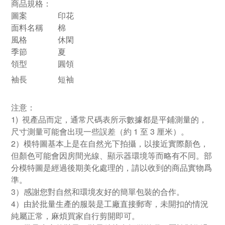
商品規格：
圖案
印花
面料名稱
棉
風格
休閑
季節
夏
領型
圓領
袖長
短袖
注意：
1) 視產品而定，通常尺碼表所示數據都是平鋪測量的，
尺寸測量可能會出現一些誤差（約 1 至 3 厘米）。
2）模特圖基本上是在自然光下拍攝，以接近實際顏色，
但顏色可能會因房間光線、顯示器環境等而略有不同。部
分模特圖是經過後期美化處理的，請以收到的商品實物爲
準。
3）感謝您對自然和環境友好的簡單包裝的合作。
4）由於批量生產的服裝是工廠直接郵寄，未開扣的情況
純屬正常，麻煩買家自行剪開即可。